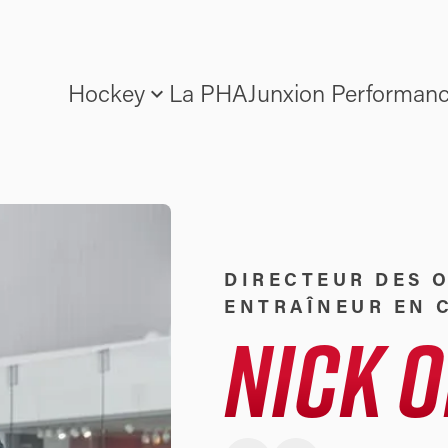
ALLER AU CONTENU PRINCI
expand_more
Hockey
La PHA
Junxion Performan
DIRECTEUR DES 
ENTRAÎNEUR EN 
NICK 