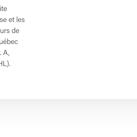
ite
se et les
eurs de
Québec
 A,
L).