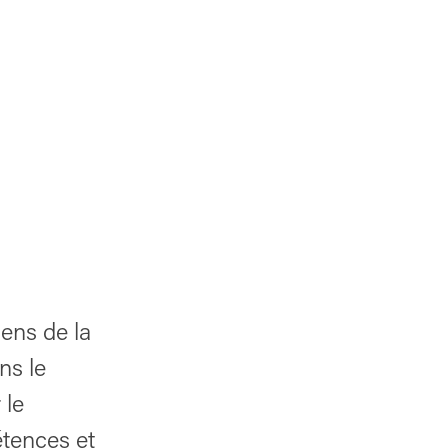
iens de la
ns le
 le
tences et