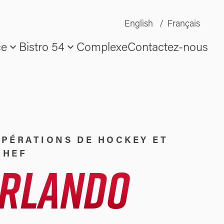
PAL
English
Français
expand_more
expand_more
ce
Bistro 54
Complexe
Contactez-nous
OPÉRATIONS DE HOCKEY ET
CHEF
ORLANDO