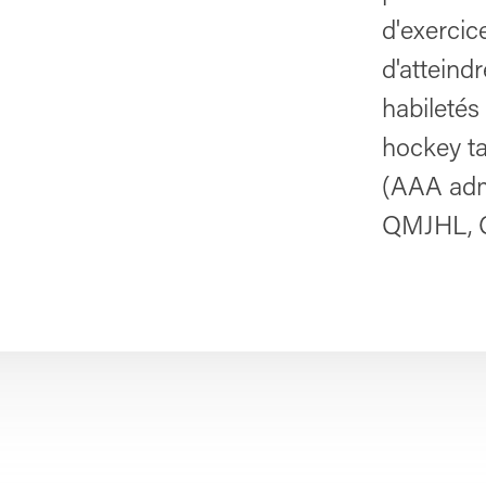
d'exercic
d'atteind
habiletés
hockey t
(AAA admi
QMJHL, C