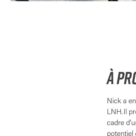
À PR
Nick a en
LNH. Il p
cadre d'
potentiel