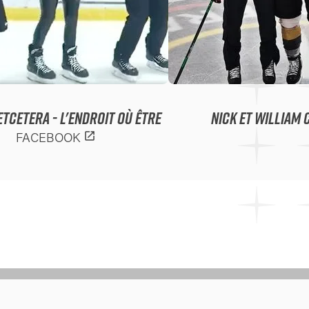
TCETERA - L'ENDROIT OÙ ÊTRE
NICK ET WILLIAM 
open_in_new
FACEBOOK